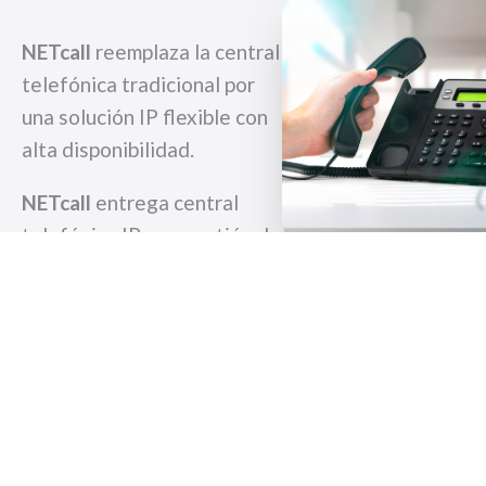
NETcall
reemplaza la central
telefónica tradicional por
una solución IP flexible con
alta disponibilidad.
NETcall
entrega central
telefónica IP con gestión de
llamadas, integración con
CMR, grabación y
reportería.
Hablar con un
especialista