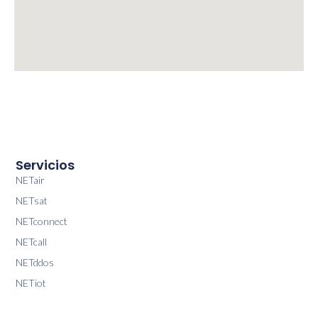
Servicios
NETair
NETsat
NETconnect
NETcall
NETddos
NETiot