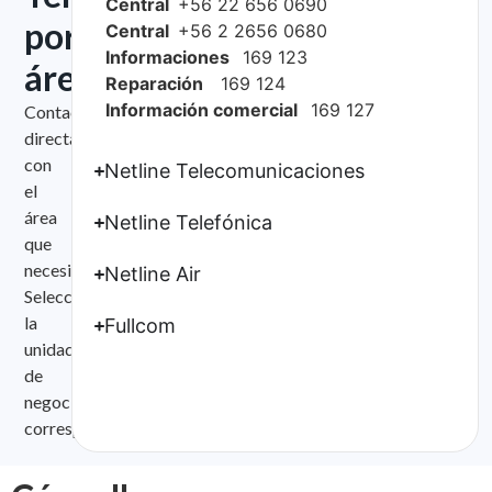
Central
+56 22 656 0690
por
Central
+56 2 2656 0680
Informaciones
169 123
área
Reparación
169 124
Información comercial
169 127
Contacta
directamente
con
Netline Telecomunicaciones
el
área
Netline Telefónica
que
necesitas.
Netline Air
Selecciona
la
Fullcom
unidad
de
negocio
correspondiente.