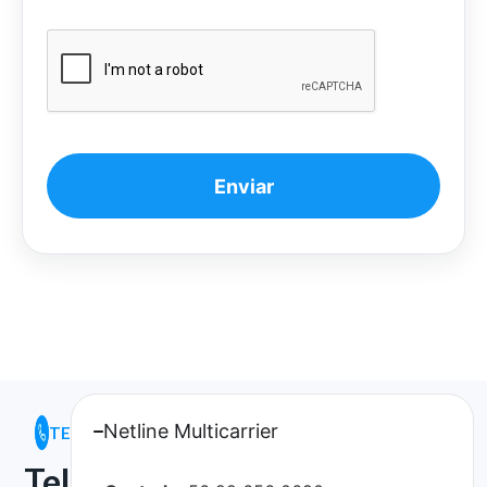
Netline Multicarrier
TELÉFONOS
Teléfonos