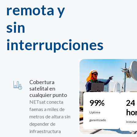
remota y
sin
interrupciones
Cobertura
satelital en
cualquier punto
99%
24
NETsat conecta
faenas a miles de
ho
Uptime
metros de altura sin
garantizado
Instalac
depender de
infraestructura